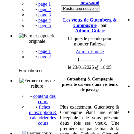
news.xml
•
page 1
Poster une nouvelle
•
page 2
•
page 3
Les vœux de Gutenberg &
•
page 4
Compagnie
- par
•
page 5
Admin_Gutcie
papeterie
Cliquez le pseudo pour
originale
montrer l'adresse
•
page 1
Admin_Gutcie
•
page 2
(--------------)
le 23/01/2025 @ 18:05
Formation cc
Gutenberg & Compagnie
cours de
présente ses vœux aux visiteurs
reliure
de passage
•
contenu des
cours
Plus exactement, Gutenberg &
•
fiches
Compagnie étant une entité
d'inscription &
bicéphale, elle vous présente
calendrier des
deux fois ses vœux. Une
cours
première fois par le biais de la
cours
carte de Catherine Chauvel,