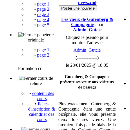
news.xml
•
page 1
Poster une nouvelle
•
page 2
•
page 3
Les vœux de Gutenberg &
•
page 4
Compagnie
- par
•
page 5
Admin_Gutcie
papeterie
Cliquez le pseudo pour
originale
montrer l'adresse
•
page 1
Admin_Gutcie
•
page 2
(--------------)
le 23/01/2025 @ 18:05
Formation cc
Gutenberg & Compagnie
cours de
présente ses vœux aux visiteurs
reliure
de passage
•
contenu des
cours
Plus exactement, Gutenberg &
•
fiches
Compagnie étant une entité
d'inscription &
bicéphale, elle vous présente
calendrier des
deux fois ses vœux. Une
cours
première fois par le biais de la
cours
carte de Catherine Chauvel,