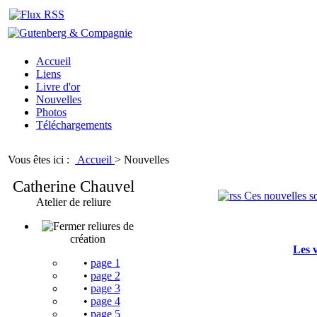
Accueil
Liens
Livre d'or
Nouvelles
Photos
Téléchargements
Vous êtes ici :
Accueil
>
Nouvelles
Catherine Chauvel
Ces nouvelles so
Atelier de reliure
reliures de
création
Les 
•
page 1
•
page 2
•
page 3
•
page 4
•
page 5