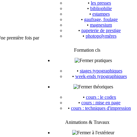
•
les presses
•
bibliophilie
•
estampes
•
gaufrage, foulage
•
magnesium
•
papeterie de prestige
•
photopolymères
ne première fois par
Formation cls
pratiques
•
stages typographiques
•
week-ends typographiques
théoriques
•
cours : le codex
•
cours : mise en page
•
cours : techniques d'impression
Animations & Travaux
à l'extérieur