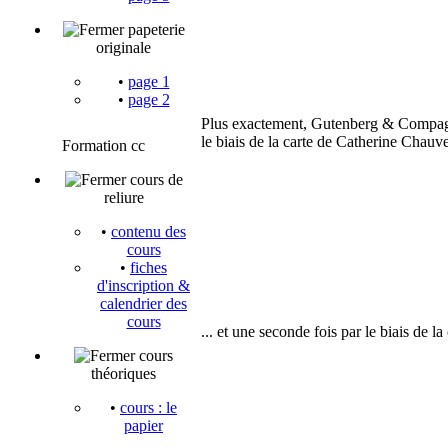
papeterie
originale
•
page 1
•
page 2
Plus exactement, Gutenberg & Compagnie
le biais de la carte de Catherine Chauvel
Formation cc
cours de
reliure
•
contenu des
cours
•
fiches
d'inscription &
calendrier des
cours
... et une seconde fois par le biais de l
cours
théoriques
•
cours : le
papier