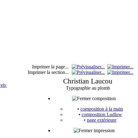
Imprimer la page...
Imprimer la section...
Christian Laucou
web:
Typographie au plomb
composition
•
composition à la main
•
composition Ludlow
•
page extérieure
impression