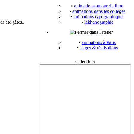
•
animations autour du livre
•
animations dans les collèges
•
animations typographiques
s été gâtés...
•
lakhanographie
dans l'atelier
•
animations à Paris
•
stages & réalisations
Calendrier