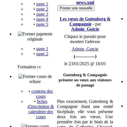
news.xml
•
page 1
Poster une nouvelle
•
page 2
•
page 3
Les vœux de Gutenberg &
•
page 4
Compagnie
- par
•
page 5
Admin_Gutcie
papeterie
Cliquez le pseudo pour
originale
montrer l'adresse
•
page 1
Admin_Gutcie
•
page 2
(--------------)
le 23/01/2025 @ 18:05
Formation cc
Gutenberg & Compagnie
cours de
présente ses vœux aux visiteurs
reliure
de passage
•
contenu des
cours
Plus exactement, Gutenberg &
•
fiches
Compagnie étant une entité
d'inscription &
bicéphale, elle vous présente
calendrier des
deux fois ses vœux. Une
cours
première fois par le biais de la
cours
carte de Catherine Chauvel,