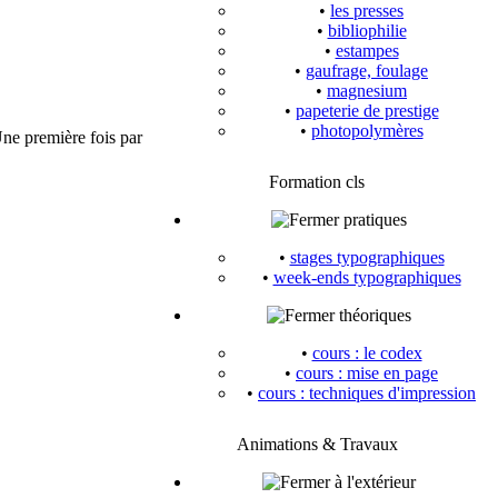
•
les presses
•
bibliophilie
•
estampes
•
gaufrage, foulage
•
magnesium
•
papeterie de prestige
•
photopolymères
ne première fois par
Formation cls
pratiques
•
stages typographiques
•
week-ends typographiques
théoriques
•
cours : le codex
•
cours : mise en page
•
cours : techniques d'impression
Animations & Travaux
à l'extérieur