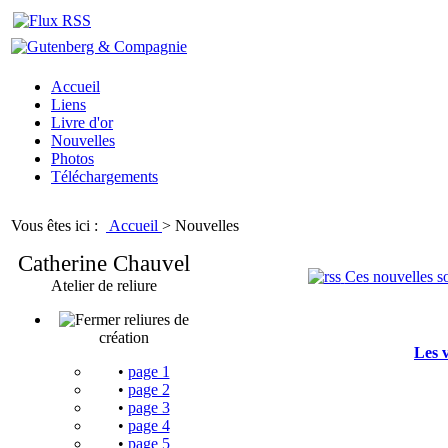
Accueil
Liens
Livre d'or
Nouvelles
Photos
Téléchargements
Vous êtes ici :
Accueil
>
Nouvelles
Catherine Chauvel
Ces nouvelles so
Atelier de reliure
reliures de
création
Les 
•
page 1
•
page 2
•
page 3
•
page 4
•
page 5