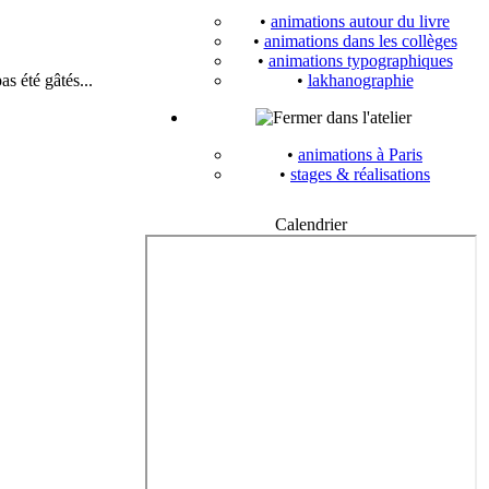
•
animations autour du livre
•
animations dans les collèges
•
animations typographiques
s été gâtés...
•
lakhanographie
dans l'atelier
•
animations à Paris
•
stages & réalisations
Calendrier