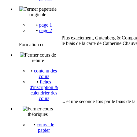
papeterie
originale
•
page 1
•
page 2
Plus exactement, Gutenberg & Compagnie
le biais de la carte de Catherine Chauvel
Formation cc
cours de
reliure
•
contenu des
cours
•
fiches
d'inscription &
calendrier des
cours
... et une seconde fois par le biais de l
cours
théoriques
•
cours : le
papier