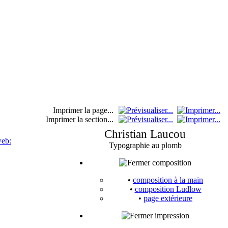
Imprimer la page...
Imprimer la section...
Christian Laucou
web:
Typographie au plomb
composition
•
composition à la main
•
composition Ludlow
•
page extérieure
impression