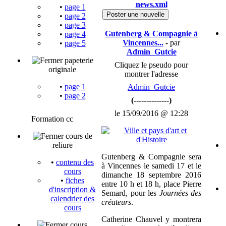
news.xml
•
page 1
Poster une nouvelle
•
page 2
•
page 3
Gutenberg & Compagnie à
•
page 4
Vincennes...
- par
•
page 5
Admin_Gutcie
papeterie
Cliquez le pseudo pour
originale
montrer l'adresse
•
page 1
Admin_Gutcie
•
page 2
(--------------)
le 15/09/2016 @ 12:28
Formation cc
cours de
reliure
Gutenberg & Compagnie sera
•
contenu des
à Vincennes le samedi 17 et le
cours
dimanche 18 septembre 2016
•
fiches
entre 10 h et 18 h, place Pierre
d'inscription &
Semard, pour les
Journées des
calendrier des
créateurs
.
cours
Catherine Chauvel y montrera
cours