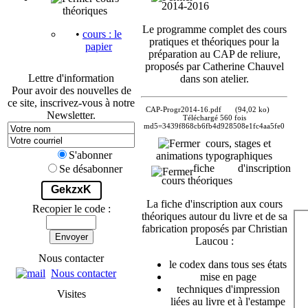
2014-2016
théoriques
Le programme complet des cours
•
cours : le
pratiques et théoriques pour la
papier
préparation au CAP de reliure,
proposés par Catherine Chauvel
Lettre d'information
dans son atelier.
Pour avoir des nouvelles de
ce site, inscrivez-vous à notre
CAP-Progr2014-16.pdf
(94,02 ko)
Newsletter.
Téléchargé 560 fois
md5=3439f868cb6fb4d928508e1fc4aa5fe0
cours, stages et
S'abonner
animations typographiques
fiche d'inscription
Se désabonner
cours théoriques
GekzxK
La fiche d'inscription aux cours
Recopier le code :
théoriques autour du livre et de sa
fabrication proposés par Christian
Envoyer
Laucou :
Nous contacter
le codex dans tous ses états
Nous contacter
mise en page
techniques d'impression
Visites
liées au livre et à l'estampe