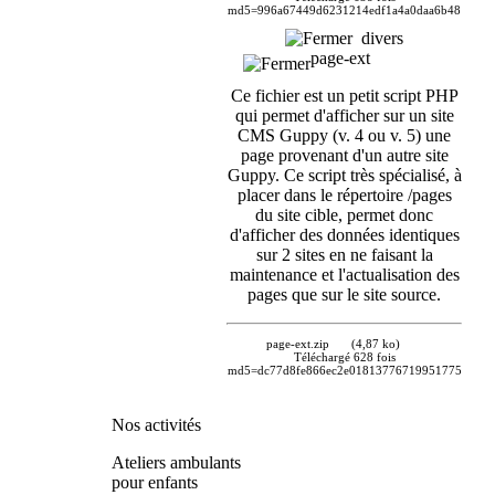
md5=996a67449d6231214edf1a4a0daa6b48
divers
page-ext
Ce fichier est un petit script PHP
qui permet d'afficher sur un site
CMS Guppy (v. 4 ou v. 5) une
page provenant d'un autre site
Guppy. Ce script très spécialisé, à
placer dans le répertoire /pages
du site cible, permet donc
d'afficher des données identiques
sur 2 sites en ne faisant la
maintenance et l'actualisation des
pages que sur le site source.
page-ext.zip
(4,87 ko)
Téléchargé 628 fois
md5=dc77d8fe866ec2e01813776719951775
Nos activités
Ateliers ambulants
pour enfants