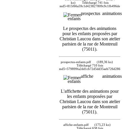
ko)
Téléchargé 741 fois
md5=815f66a59c1d423827809c9c1fb496de
prospectus animations
enfants
Le prospectus des animations
pour les enfants proposées par
Christian Laucou dans son atelier
parisien de la rue de Montreuil
(75011).
prospectus-enfants.pdf
(189,36 ko)
Téléchargé 710 fois
md5=579899fa2dd1cb72d5dd35aeb726d286
affiche animations
enfants
L'affichette des animations pour
les enfants proposées par
Christian Laucou dans son atelier
parisien de la rue de Montreuil
(75011).
affiche-enfants.pdf
(175,23 ko)
Téléchargé 638 fois