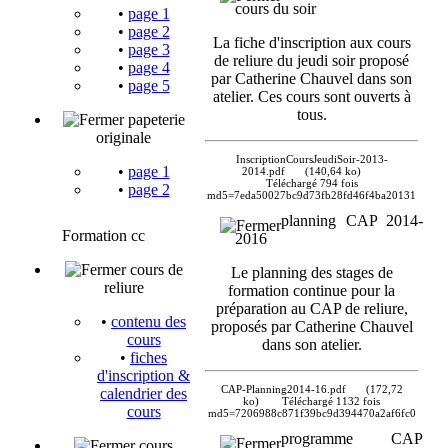
cours du soir
•
page 1
•
page 2
La fiche d'inscription aux cours
•
page 3
de reliure du jeudi soir proposé
•
page 4
par Catherine Chauvel dans son
•
page 5
atelier. Ces cours sont ouverts à
tous.
papeterie
originale
InscriptionCoursJeudiSoir-2013-
•
page 1
2014.pdf
(140,64 ko)
Téléchargé 794 fois
•
page 2
md5=7eda50027bc9d73fb28fd46f4ba20131
planning CAP 2014-
Formation cc
2016
cours de
Le planning des stages de
reliure
formation continue pour la
préparation au CAP de reliure,
•
contenu des
proposés par Catherine Chauvel
cours
dans son atelier.
•
fiches
d'inscription &
CAP-Planning2014-16.pdf
(172,72
calendrier des
ko)
Téléchargé 1132 fois
cours
md5=7206988c871f39bc9d394470a2af6fc0
programme CAP
cours