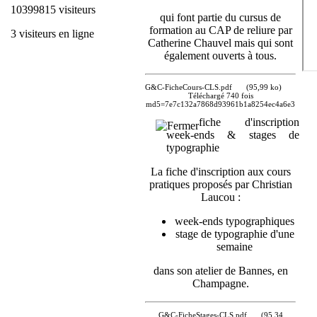
10399815 visiteurs
qui font partie du cursus de
formation au CAP de reliure par
3 visiteurs en ligne
Catherine Chauvel mais qui sont
également ouverts à tous.
G&C-FicheCours-CLS.pdf
(95,99 ko)
Téléchargé 740 fois
md5=7e7c132a7868d93961b1a8254ec4a6e3
fiche d'inscription
week-ends & stages de
typographie
La fiche d'inscription aux cours
pratiques proposés par Christian
Laucou :
week-ends typographiques
stage de typographie d'une
semaine
dans son atelier de Bannes, en
Champagne.
G&C-FicheStages-CLS.pdf
(95,34