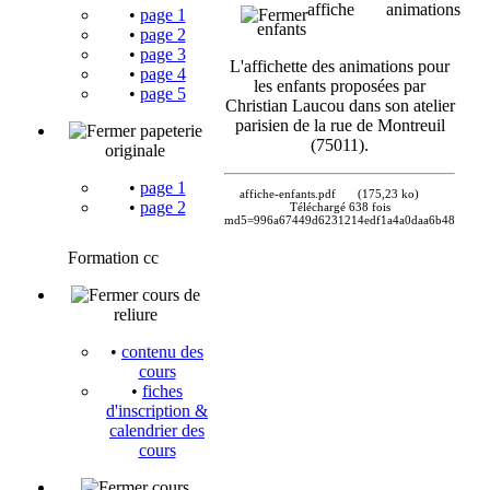
affiche animations
•
page 1
enfants
•
page 2
•
page 3
L'affichette des animations pour
•
page 4
les enfants proposées par
•
page 5
Christian Laucou dans son atelier
parisien de la rue de Montreuil
papeterie
(75011).
originale
•
page 1
affiche-enfants.pdf
(175,23 ko)
•
page 2
Téléchargé 638 fois
md5=996a67449d6231214edf1a4a0daa6b48
Formation cc
cours de
reliure
•
contenu des
cours
•
fiches
d'inscription &
calendrier des
cours
cours