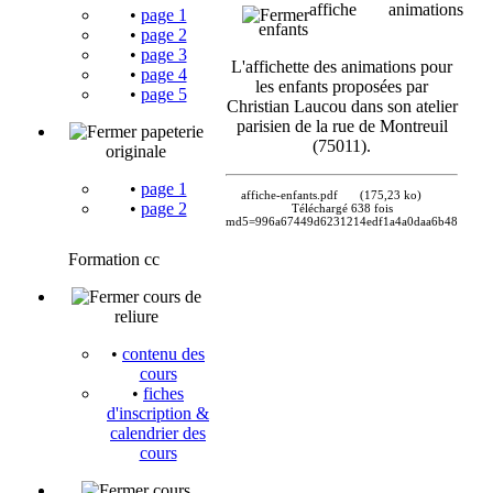
affiche animations
•
page 1
enfants
•
page 2
•
page 3
L'affichette des animations pour
•
page 4
les enfants proposées par
•
page 5
Christian Laucou dans son atelier
parisien de la rue de Montreuil
papeterie
(75011).
originale
•
page 1
affiche-enfants.pdf
(175,23 ko)
•
page 2
Téléchargé 638 fois
md5=996a67449d6231214edf1a4a0daa6b48
Formation cc
cours de
reliure
•
contenu des
cours
•
fiches
d'inscription &
calendrier des
cours
cours