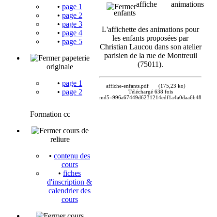
affiche animations
•
page 1
enfants
•
page 2
•
page 3
L'affichette des animations pour
•
page 4
les enfants proposées par
•
page 5
Christian Laucou dans son atelier
parisien de la rue de Montreuil
papeterie
(75011).
originale
•
page 1
affiche-enfants.pdf
(175,23 ko)
•
page 2
Téléchargé 638 fois
md5=996a67449d6231214edf1a4a0daa6b48
Formation cc
cours de
reliure
•
contenu des
cours
•
fiches
d'inscription &
calendrier des
cours
cours