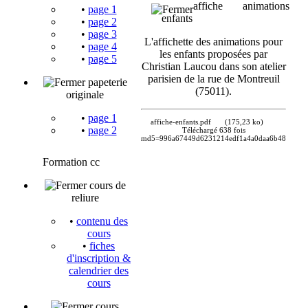
affiche animations
•
page 1
enfants
•
page 2
•
page 3
L'affichette des animations pour
•
page 4
les enfants proposées par
•
page 5
Christian Laucou dans son atelier
parisien de la rue de Montreuil
papeterie
(75011).
originale
•
page 1
affiche-enfants.pdf
(175,23 ko)
•
page 2
Téléchargé 638 fois
md5=996a67449d6231214edf1a4a0daa6b48
Formation cc
cours de
reliure
•
contenu des
cours
•
fiches
d'inscription &
calendrier des
cours
cours