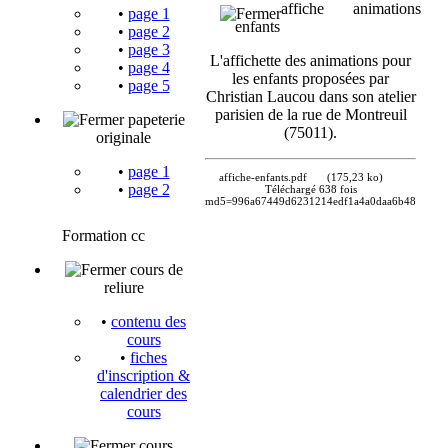
affiche animations
•
page 1
enfants
•
page 2
•
page 3
L'affichette des animations pour
•
page 4
les enfants proposées par
•
page 5
Christian Laucou dans son atelier
parisien de la rue de Montreuil
papeterie
(75011).
originale
•
page 1
affiche-enfants.pdf
(175,23 ko)
•
page 2
Téléchargé 638 fois
md5=996a67449d6231214edf1a4a0daa6b48
Formation cc
cours de
reliure
•
contenu des
cours
•
fiches
d'inscription &
calendrier des
cours
cours