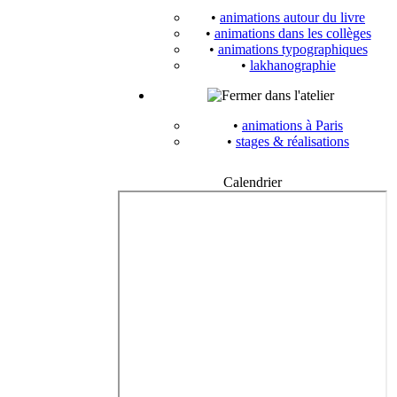
•
animations autour du livre
•
animations dans les collèges
•
animations typographiques
•
lakhanographie
dans l'atelier
•
animations à Paris
•
stages & réalisations
Calendrier