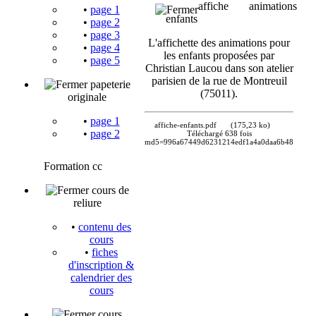
affiche animations
•
page 1
enfants
•
page 2
•
page 3
L'affichette des animations pour
•
page 4
les enfants proposées par
•
page 5
Christian Laucou dans son atelier
parisien de la rue de Montreuil
papeterie
(75011).
originale
•
page 1
affiche-enfants.pdf
(175,23 ko)
•
page 2
Téléchargé 638 fois
md5=996a67449d6231214edf1a4a0daa6b48
Formation cc
cours de
reliure
•
contenu des
cours
•
fiches
d'inscription &
calendrier des
cours
cours