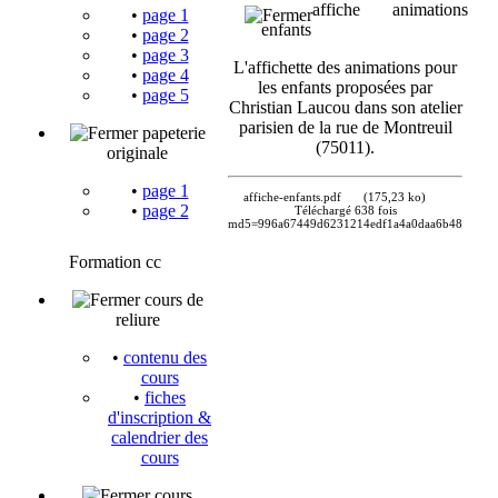
affiche animations
•
page 1
enfants
•
page 2
•
page 3
L'affichette des animations pour
•
page 4
les enfants proposées par
•
page 5
Christian Laucou dans son atelier
parisien de la rue de Montreuil
papeterie
(75011).
originale
•
page 1
affiche-enfants.pdf
(175,23 ko)
•
page 2
Téléchargé 638 fois
md5=996a67449d6231214edf1a4a0daa6b48
Formation cc
cours de
reliure
•
contenu des
cours
•
fiches
d'inscription &
calendrier des
cours
cours