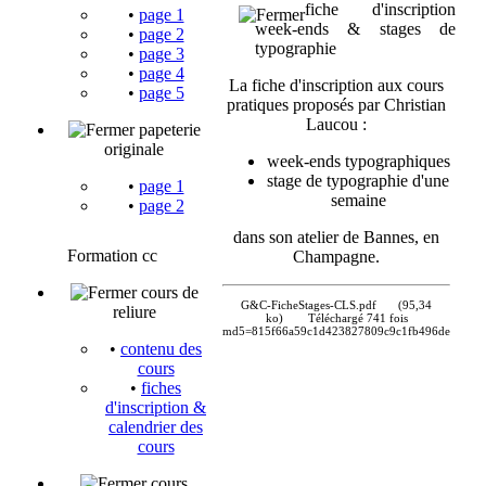
fiche d'inscription
•
page 1
week-ends & stages de
•
page 2
typographie
•
page 3
•
page 4
La fiche d'inscription aux cours
•
page 5
pratiques proposés par Christian
Laucou :
papeterie
originale
week-ends typographiques
stage de typographie d'une
•
page 1
semaine
•
page 2
dans son atelier de Bannes, en
Formation cc
Champagne.
cours de
G&C-FicheStages-CLS.pdf
(95,34
reliure
ko)
Téléchargé 741 fois
md5=815f66a59c1d423827809c9c1fb496de
•
contenu des
cours
•
fiches
d'inscription &
calendrier des
cours
cours