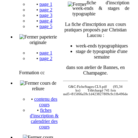
fiche d'inscription
•
page 1
week-ends & stages de
•
page 2
typographie
•
page 3
•
page 4
La fiche d'inscription aux cours
•
page 5
pratiques proposés par Christian
Laucou :
papeterie
originale
week-ends typographiques
stage de typographie d'une
•
page 1
semaine
•
page 2
dans son atelier de Bannes, en
Formation cc
Champagne.
cours de
G&C-FicheStages-CLS.pdf
(95,34
reliure
ko)
Téléchargé 741 fois
md5=815f66a59c1d423827809c9c1fb496de
•
contenu des
cours
•
fiches
d'inscription &
calendrier des
cours
cours