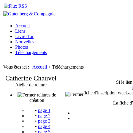
Accueil
Liens
Livre d'or
Nouvelles
Photos
Téléchargements
Vous êtes ici :
Accueil
>
Téléchargements
Catherine Chauvel
Si le lie
Atelier de reliure
fiche d'inscription week-e
reliures de
création
La fiche d
•
page 1
•
page 2
•
page 3
•
page 4
•
page 5