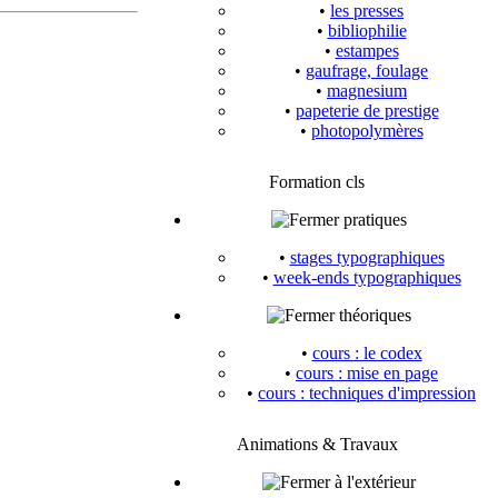
•
les presses
•
bibliophilie
•
estampes
•
gaufrage, foulage
•
magnesium
•
papeterie de prestige
•
photopolymères
Formation cls
pratiques
•
stages typographiques
•
week-ends typographiques
théoriques
•
cours : le codex
•
cours : mise en page
•
cours : techniques d'impression
Animations & Travaux
à l'extérieur