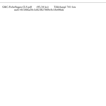
G&C-FicheStages-CLS.pdf
(95,34 ko)
Téléchargé 741 fois
md5=815f66a59c1d423827809c9c1fb496de