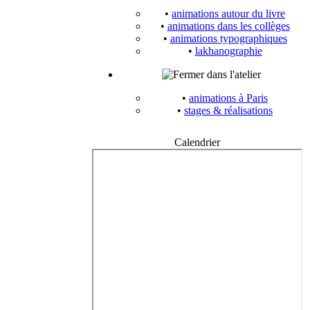
•
animations autour du livre
•
animations dans les collèges
•
animations typographiques
•
lakhanographie
dans l'atelier
•
animations à Paris
•
stages & réalisations
Calendrier