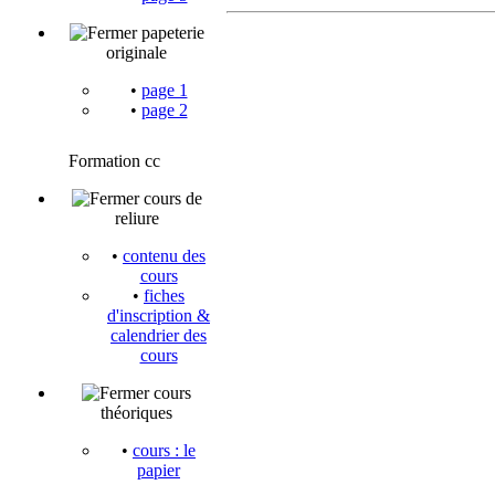
papeterie
originale
•
page 1
•
page 2
Formation cc
cours de
reliure
•
contenu des
cours
•
fiches
d'inscription &
calendrier des
cours
cours
théoriques
•
cours : le
papier