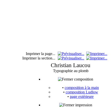
Imprimer la page...
Imprimer la section...
Christian Laucou
Typographie au plomb
composition
•
composition à la main
•
composition Ludlow
•
page extérieure
impression