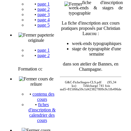
fiche d'inscription
•
page 1
week-ends & stages de
•
page 2
typographie
•
page 3
•
page 4
La fiche d'inscription aux cours
•
page 5
pratiques proposés par Christian
Laucou :
papeterie
originale
week-ends typographiques
stage de typographie d'une
•
page 1
semaine
•
page 2
dans son atelier de Bannes, en
Formation cc
Champagne.
cours de
G&C-FicheStages-CLS.pdf
(95,34
reliure
ko)
Téléchargé 741 fois
md5=815f66a59c1d423827809c9c1fb496de
•
contenu des
cours
•
fiches
d'inscription &
calendrier des
cours
cours