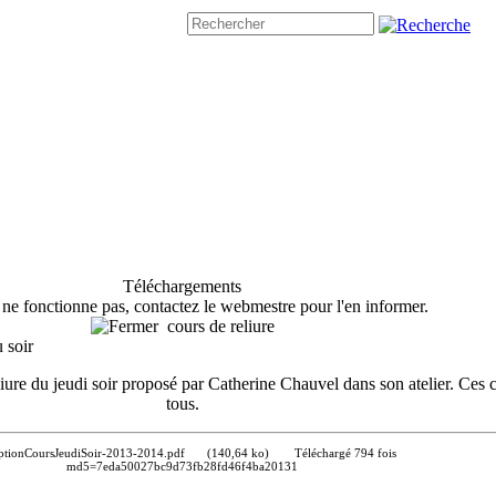
Téléchargements
n ne fonctionne pas, contactez le webmestre pour l'en informer.
cours de reliure
u soir
liure du jeudi soir proposé par Catherine Chauvel dans son atelier. Ces 
tous.
iptionCoursJeudiSoir-2013-2014.pdf
(140,64 ko)
Téléchargé 794 fois
md5=7eda50027bc9d73fb28fd46f4ba20131