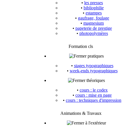
•
les presses
•
bibliophilie
•
estampes
•
gaufrage, foulage
•
magnesium
•
papeterie de prestige
•
photopolymères
Formation cls
pratiques
•
stages typographiques
•
week-ends typographiques
théoriques
•
cours : le codex
•
cours : mise en page
•
cours : techniques d'impression
Animations & Travaux
à l'extérieur