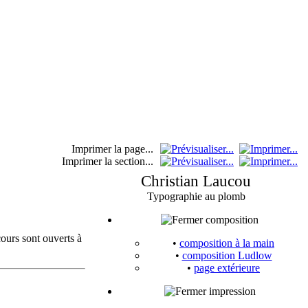
Imprimer la page...
Imprimer la section...
Christian Laucou
Typographie au plomb
composition
cours sont ouverts à
•
composition à la main
•
composition Ludlow
•
page extérieure
impression