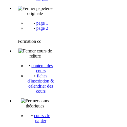
papeterie
originale
•
page 1
•
page 2
Formation cc
cours de
reliure
•
contenu des
cours
•
fiches
d'inscription &
calendrier des
cours
cours
théoriques
•
cours : le
papier