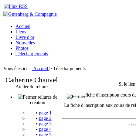
Accueil
Liens
Livre d'or
Nouvelles
Photos
Téléchargements
Vous êtes ici :
Accueil
>
Téléchargements
Catherine Chauvel
Si le lie
Atelier de reliure
fiche d'inscription cours d
reliures de
création
La fiche d'inscription aux cours de re
•
page 1
•
page 2
•
page 3
Inscr
•
page 4
•
page 5