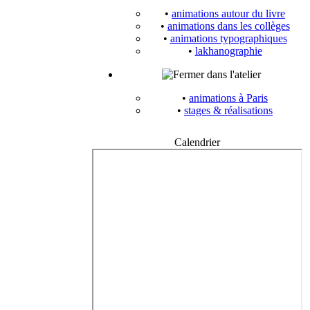
•
animations autour du livre
•
animations dans les collèges
•
animations typographiques
•
lakhanographie
dans l'atelier
•
animations à Paris
•
stages & réalisations
Calendrier