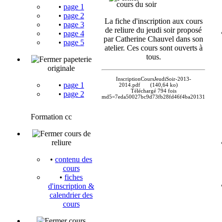
cours du soir
•
page 1
•
page 2
La fiche d'inscription aux cours
•
page 3
de reliure du jeudi soir proposé
•
page 4
par Catherine Chauvel dans son
•
page 5
atelier. Ces cours sont ouverts à
tous.
papeterie
originale
InscriptionCoursJeudiSoir-2013-
•
page 1
2014.pdf
(140,64 ko)
Téléchargé 794 fois
•
page 2
md5=7eda50027bc9d73fb28fd46f4ba20131
Formation cc
cours de
reliure
•
contenu des
cours
•
fiches
d'inscription &
calendrier des
cours
cours