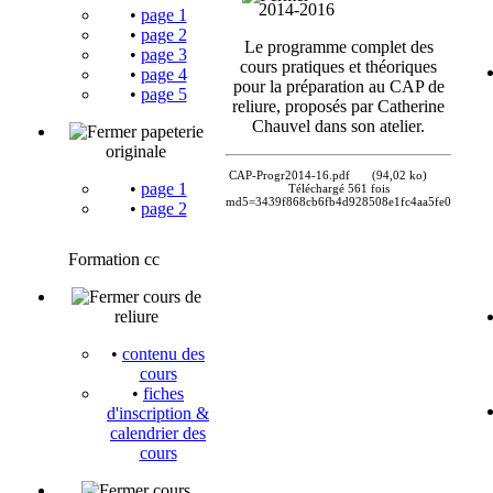
2014-2016
•
page 1
•
page 2
Le programme complet des
•
page 3
cours pratiques et théoriques
•
page 4
pour la préparation au CAP de
•
page 5
reliure, proposés par Catherine
Chauvel dans son atelier.
papeterie
originale
CAP-Progr2014-16.pdf
(94,02 ko)
•
page 1
Téléchargé 561 fois
md5=3439f868cb6fb4d928508e1fc4aa5fe0
•
page 2
Formation cc
cours de
reliure
•
contenu des
cours
•
fiches
d'inscription &
calendrier des
cours
cours